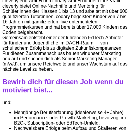
cleverly edu GmbH und codary GmbH bündeln ihre Kräfte.
cleverly bietet Online-Nachhilfe und Mentoring für
Schüler:innen der Klassen 1 bis 13 und arbeitet mit über 600
qualifizierten Tutor:innen. codary begeistert Kinder von 7 bis
16 Jahren mit gamifizierten, live unterrichteten
Programmierkursen und hat bereits über 17.000 Kindern das
Coden beigebracht.
Gemeinsam entsteht einer der führenden EdTech-Anbieter
für Kinder und Jugendliche im DACH-Raum — von
schulischem Erfolg bis zu digitalen Zukunftskompetenzen.
Für diesen Zusammenschluss bauen wir unser Marketing
neu auf und suchen dich als Senior Marketing Manager
(m/w/d), um unsere Reichweite und unser Wachstum auf das
nächste Level zu heben.
Bewirb dich für diesen Job wenn du
motiviert bist...
und:
Mehrjährige Berufserfahrung (idealerweise 4+ Jahre)
im Performance- oder Growth-Marketing, bevorzugt im
B2C-, Subscription- oder EdTech-Umfeld.
Nachweisbare Erfolge beim Aufbau und Skalieren von