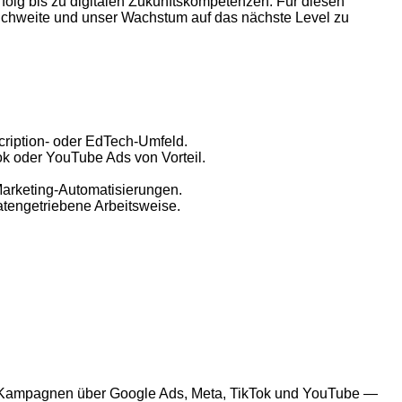
lg bis zu digitalen Zukunftskompetenzen. Für diesen
ichweite und unser Wachstum auf das nächste Level zu
cription- oder EdTech-Umfeld.
k oder YouTube Ads von Vorteil.
arketing-Automatisierungen.
atengetriebene Arbeitsweise.
id-Kampagnen über Google Ads, Meta, TikTok und YouTube —