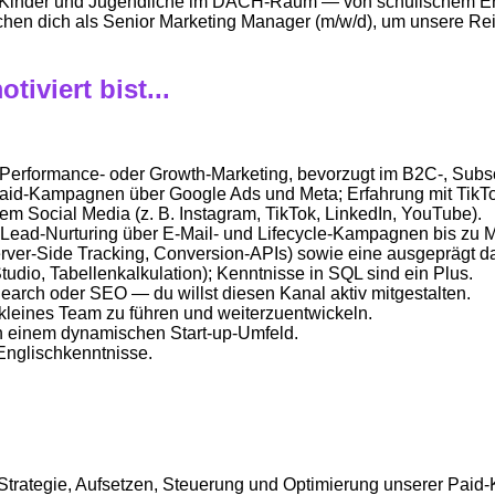
 Kinder und Jugendliche im DACH-Raum — von schulischem Erfo
hen dich als Senior Marketing Manager (m/w/d), um unsere Re
iviert bist...
 Performance- oder Growth-Marketing, bevorzugt im B2C-, Subs
aid-Kampagnen über Google Ads und Meta; Erfahrung mit TikTo
m Social Media (z. B. Instagram, TikTok, LinkedIn, YouTube).
Lead-Nurturing über E-Mail- und Lifecycle-Kampagnen bis zu M
Server-Side Tracking, Conversion-APIs) sowie eine ausgeprägt d
udio, Tabellenkalkulation); Kenntnisse in SQL sind ein Plus.
earch oder SEO — du willst diesen Kanal aktiv mitgestalten.
 kleines Team zu führen und weiterzuentwickeln.
n einem dynamischen Start-up-Umfeld.
Englischkenntnisse.
 Strategie, Aufsetzen, Steuerung und Optimierung unserer Pa