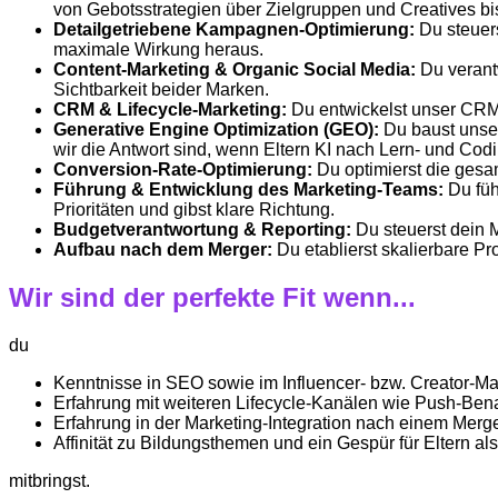
von Gebotsstrategien über Zielgruppen und Creatives b
Detailgetriebene Kampagnen-Optimierung:
Du steuer
maximale Wirkung heraus.
Content-Marketing & Organic Social Media:
Du verant
Sichtbarkeit beider Marken.
CRM & Lifecycle-Marketing:
Du entwickelst unser CRM
Generative Engine Optimization (GEO):
Du baust unse
wir die Antwort sind, wenn Eltern KI nach Lern- und Co
Conversion-Rate-Optimierung:
Du optimierst die ges
Führung & Entwicklung des Marketing-Teams:
Du füh
Prioritäten und gibst klare Richtung.
Budgetverantwortung & Reporting:
Du steuerst dein 
Aufbau nach dem Merger:
Du etablierst skalierbare 
Wir sind der perfekte Fit wenn...
du
Kenntnisse in SEO sowie im Influencer- bzw. Creator-Ma
Erfahrung mit weiteren Lifecycle-Kanälen wie Push-Ben
Erfahrung in der Marketing-Integration nach einem Merge
Affinität zu Bildungsthemen und ein Gespür für Eltern al
mitbringst.