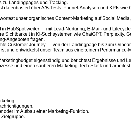
is zu Landingpages und Tracking.
st datenbasiert über A/B-Tests, Funnel-Analysen und KPIs wi
wortest unser organisches Content-Marketing auf Social Media,
 in HubSpot weiter — mit Lead-Nurturing, E-Mail- und Lifecyc
re Sichtbarkeit in KI-Suchsystemen wie ChatGPT, Perplexity, G
ding-Angeboten fragen.
amte Customer Journey — von der Landingpage bis zum Onboar
rst und entwickelst unser Team aus einer:einem Performance-Ma
Marketingbudget eigenständig und berichtest Ergebnisse und Le
Prozesse und einen sauberen Marketing-Tech-Stack und arbeites
rketing.
achrichtigungen.
r oder im Aufbau einer Marketing-Funktion.
s Zielgruppe.