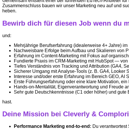
Gemeinsam entsteht einer der führenden EdTech-Anbieter für
Zusammenschluss bauen wir unser Marketing neu auf und suc
heben.
Bewirb dich für diesen Job wenn du mot
und:
Mehrjährige Berufserfahrung (idealerweise 4+ Jahre) im
Nachweisbare Erfolge beim Aufbau und Skalieren von P
Erfahrung im Content-Marketing mit Fokus auf organische
Fundierte Praxis im CRM-Marketing mit HubSpot — von 
Tiefes Verständnis von Tracking und Attribution (GA4, 
Sicherer Umgang mit Analyse-Tools (z. B. GA4, Looker St
Interesse und/oder erste Erfahrung im Bereich GEO, AI S
Erste Führungserfahrung oder eine klare Motivation, ein
Hands-on-Mentalität, Eigenverantwortung und Freude a
Sehr gute Deutschkenntnisse (C1 oder höher) und gute 
hast.
Deine Mission bei Cleverly & Complori
Performance Marketing end-to-end:
Du verantwortest